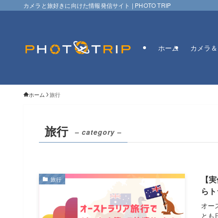
カメラと旅好きに向けた情報発信サイト | PHOTO TRIP
ホーム
カメラ＆
ホーム
旅行
旅行
– category –
【実
旅行
らト
オー
とも