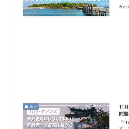
20
11
旅行
問題
「1
ず。