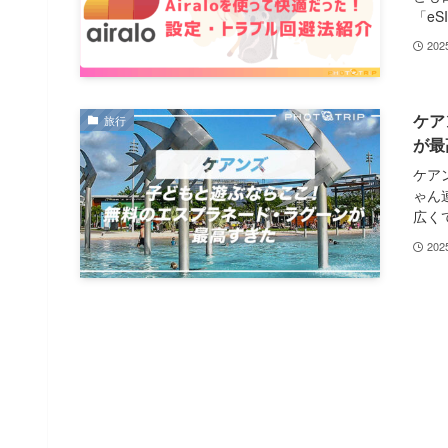
「eS
20
ケア
旅行
が最
ケア
ゃん
広くて
20