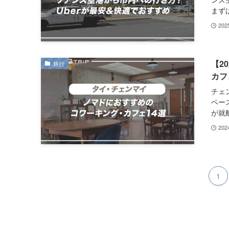
まずは
20
【2
旅行
カフ
チェ
ペー
が就航
20
1