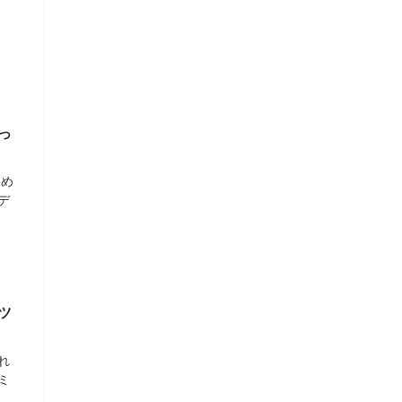
っ
しめ
デ
ツ
れ
ミ