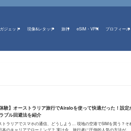
ガジェット
現像&レタッチ
旅行
eSIM・VPN
プロフィール
体験】オーストラリア旅行でAiraloを使って快適だった！設定
ラブル回避法を紹介
ストラリアでスマホの通信、どうしよう… 現地の空港でSIMを買う？そ
日本のキャリアでローミング？ 実は今、旅行者に圧倒的人気の方法が