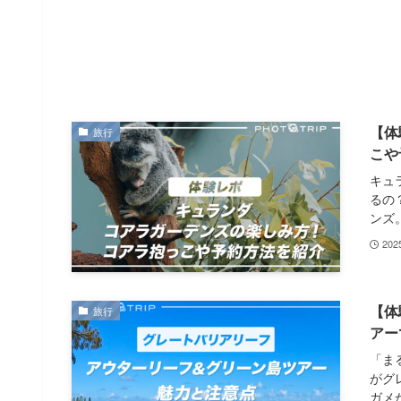
【体
旅行
こや
キュ
るの
ンズ。
20
【体
旅行
アー
「ま
がグ
ガメが