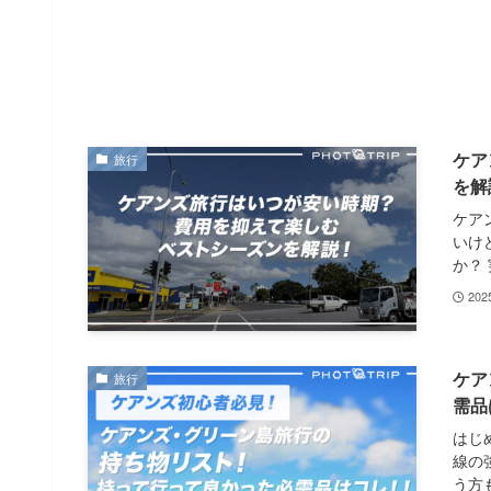
ケア
旅行
を解
ケア
いけ
か？ 
20
ケア
旅行
需品
はじ
線の
う方も