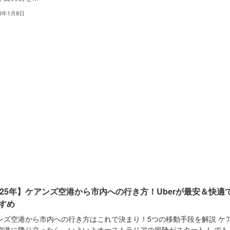
25年1月8日
025年】ケアンズ空港から市内への行き方！Uberが最安＆快適
すめ
ンズ空港から市内への行き方はこれで決まり！5つの移動手段を解説 ケ
空港に降り立ったら、いよいよオーストラリアの冒険がスタート！ でも