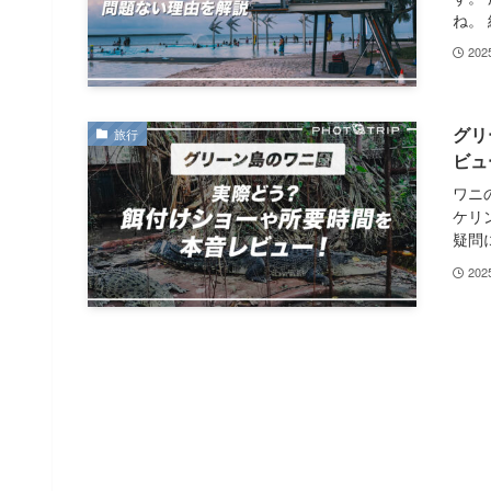
ね。 
20
グリ
旅行
ビュ
ワニ
ケリ
疑問に
20