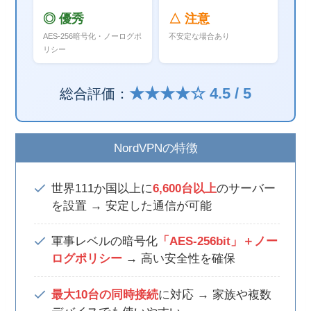
◎ 優秀
△ 注意
AES-256暗号化・ノーログポ
不安定な場合あり
リシー
★★★★☆ 4.5 / 5
総合評価：
NordVPNの特徴
世界111か国以上に
6,600台以上
のサーバー
を設置 → 安定した通信が可能
軍事レベルの暗号化
「AES-256bit」＋ノー
ログポリシー
→ 高い安全性を確保
最大10台の同時接続
に対応 → 家族や複数