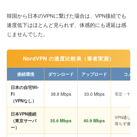
韓国から日本のVPNに繋げた場合は、VPN接続でも
速度低下はほとんど見られず、体感的にも遅延は感
じませんでした。
NordVPN の速度比較表（筆者実測）
接続環境
ダウンロード
アップロード
コメン
日本の自宅Wi-
Fi
38.8 Mbps
33.0 Mbps
安定・十分
（VPNなし）
日本VPN接続
VPN通して
（東京サーバ
35.6 Mbps
40.9 Mbps
落ちず優秀
ー）