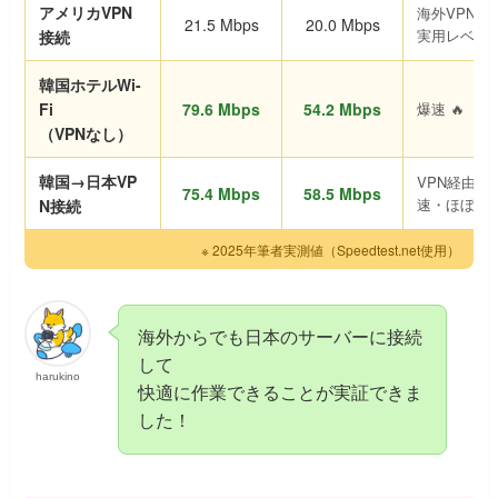
アメリカVPN
海外VPNと
21.5 Mbps
20.0 Mbps
実用レベル
接続
韓国ホテルWi-
Fi
79.6 Mbps
54.2 Mbps
爆速 🔥
（VPNなし）
韓国→日本VP
VPN経由で
75.4 Mbps
58.5 Mbps
速・ほぼ遅
N接続
※ 2025年筆者実測値（Speedtest.net使用）
海外からでも日本のサーバーに接続
して
harukino
快適に作業できることが実証できま
した！