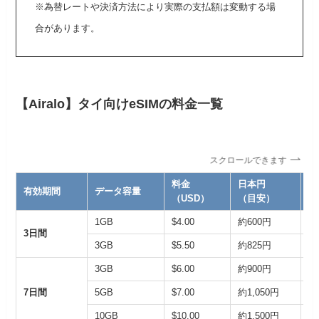
※為替レートや決済方法により実際の支払額は変動する場
合があります。
【Airalo】タイ向けeSIMの料金一覧
スクロールできます
料金
日本円
ク
有効期間
データ容量
（USD）
（目安）
（
1GB
$4.00
約600円
約
3日間
3GB
$5.50
約825円
約
3GB
$6.00
約900円
約
7日間
5GB
$7.00
約1,050円
約
10GB
$10.00
約1,500円
約