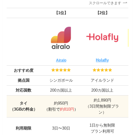
スクロールできます
【1位】
【2位】
Holafly
Airalo
おすすめ度
拠点国
シンガポール
アイルランド
対応国数
200カ国以上
200カ国以上
約1,890円
タイ
約950円
（3日間無制限プラ
（3GBの料金）
（割引で
約810円
）
ン）
1日から無制限
利用期限
3日〜30日
プラン利用可