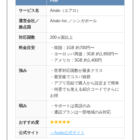
内容
サービス名
Airalo（エアロ）
運営会社／
Airalo Inc.／シンガポール
拠点国
対応国数
200ヵ国以上
料金目安
・韓国：1GB 約700円〜
・ヨーロッパ周遊：3GB 約1,850円〜
・アメリカ：3GB 約1,400円
強み
・世界対応国数が最多クラス
・最安級でコスパ抜群
・アプリ完結で購入から設定まで簡単
・何度でも使える紹介コードでさらに
お得
弱み
・サポートは英語のみ
・通話プランは一部地域のみ対応
おすすめ度
公式サイト
＞Airalo公式サイト