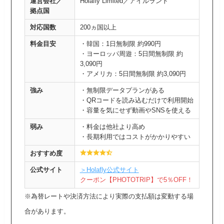
運営会社／
Holafly Limited／アイルランド
拠点国
対応国数
200ヵ国以上
料金目安
・韓国：1日無制限 約990円
・ヨーロッパ周遊：5日間無制限 約
3,090円
・アメリカ：5日間無制限 約3,090円
強み
・無制限データプランがある
・QRコードを読み込むだけで利用開始
・容量を気にせず動画やSNSを使える
弱み
・料金は他社より高め
・長期利用ではコストがかかりやすい
おすすめ度
公式サイト
＞Holafly公式サイト
クーポン【PHOTOTRIP
】
で5％OFF！
※為替レートや決済方法により実際の支払額は変動する場
合があります。