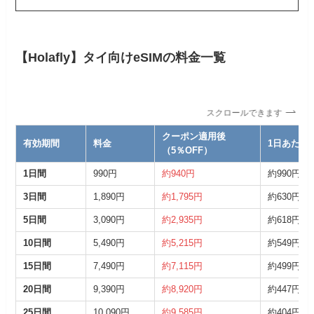
【Holafly】タイ向けeSIMの料金一覧
スクロールできます
クーポン適用後
有効期間
料金
1日あたり
（5％OFF）
1日間
990円
約940円
約990円
3日間
1,890円
約1,795円
約630円
5日間
3,090円
約2,935円
約618円
10日間
5,490円
約5,215円
約549円
15日間
7,490円
約7,115円
約499円
20日間
9,390円
約8,920円
約447円
25日間
10,090円
約9,585円
約404円