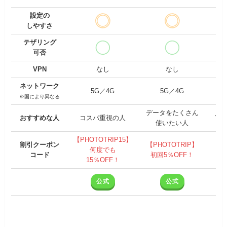
設定の
しやすさ
テザリング
可否
VPN
なし
なし
ネットワーク
5G／4G
5G／4G
※国により異なる
データをたくさん
おすすめな人
コスパ重視の人
V
使いたい人
【PHOTOTRIP15】
割引クーポン
【PHOTOTRIP】
何度でも
コード
初回5％OFF！
15％OFF！
公式
公式