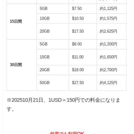
5GB
$7.50
約1,125円
約
10GB
$10.50
約1,575円
約
15日間
20GB
$17.50
約2,625円
約
5GB
$8.00
約1,200円
約
10GB
$11.00
約1,650円
約
30日間
20GB
$18.00
約2,700円
約
50GB
$27.50
約4,125円
約
※202510月21日、1USD＝150円での料金になりま
す。
OK
何度でも利用